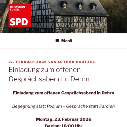
Zum
Inhalt
springen
SPD RUNKEL
Informationen zur SPD Runkel
Menü
VERÖFFENTLICHT
21. FEBRUAR 2026
VON
LOTHAR HAUTZEL
AM
Einladung zum offenen
Gesprächsabend in Dehrn
Einladung zum offenen Gesprächsabend in Dehrn
Begegnung statt Podium – Gespräche statt Parolen
Montag, 23. Februar 2026
Beginn: 18:00 Uhr