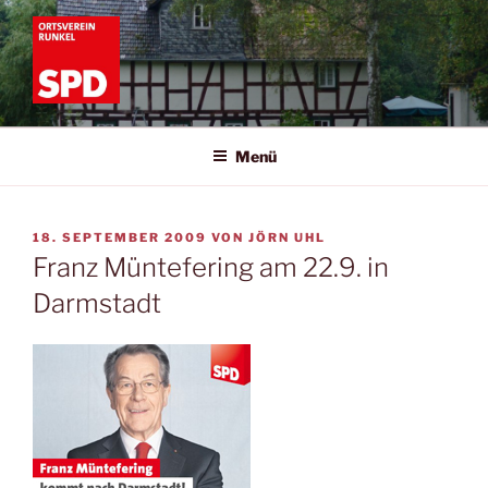
Zum
Inhalt
springen
SPD RUNKEL
Informationen zur SPD Runkel
Menü
VERÖFFENTLICHT
18. SEPTEMBER 2009
VON
JÖRN UHL
AM
Franz Müntefering am 22.9. in
Darmstadt