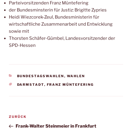
Parteivorsitzenden Franz Müntefering
der Bundesminsterin für Justiz: Brigitte Zypries
Heidi Wiezcorek-Zeul, Bundesministerin für
wirtschaftliche Zusammenarbeit und Entwicklung
sowie mit
Thorsten Schäfer-Gümbel, Landesvorsitzender der
SPD-Hessen
KATEGORIEN
BUNDESTAGSWAHLEN
,
WAHLEN
SCHLAGWÖRTER
DARMSTADT
,
FRANZ MÜNTEFERING
Beitragsnavigation
Vorheriger
ZURÜCK
Beitrag
Frank-Walter Steinmeier in Frankfurt