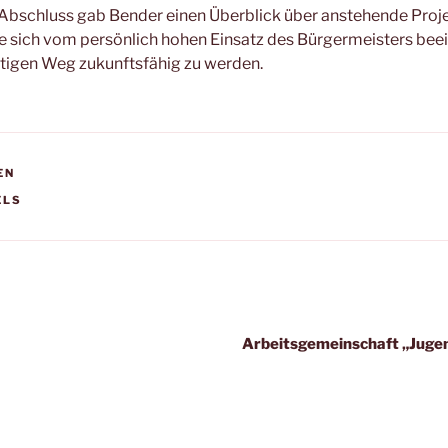
Abschluss gab Bender einen Überblick über anstehende Proje
 sich vom persönlich hohen Einsatz des Bürgermeisters beei
htigen Weg zukunftsfähig zu werden.
EN
R
ELS
igation
Arbeitsgemeinschaft „Juge