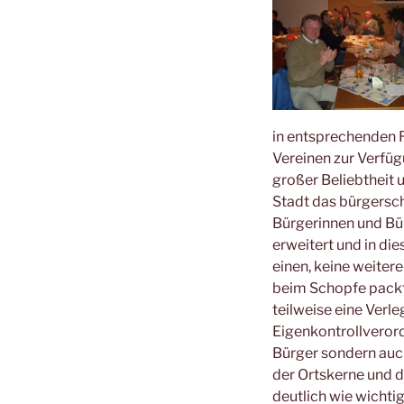
in entsprechenden 
Vereinen zur Verfüg
großer Beliebtheit 
Stadt das bürgersch
Bürgerinnen und Bür
erweitert und in di
einen, keine weiter
beim Schopfe packt
teilweise eine Verl
Eigenkontrollverord
Bürger sondern auch
der Ortskerne und 
deutlich wie wichti