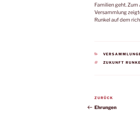
Familien geht. Zum 
Versammlung zeigte
Runkel auf dem ric
KATEGORIEN
VERSAMMLUNG
SCHLAGWÖRTE
ZUKUNFT RUNK
Beitragsnav
Vorheriger
ZURÜCK
Beitrag
Ehrungen