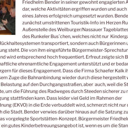
Friedhelm Bender in seiner gewohnt engagierten 
dar, welche Aktivitäten ergriffen wurden und auch 
eines Jahres erfolgreich umgesetzt wurden. Bende
zunächst umstrittenen Touristik-Info im Herzen Ru
Außenstelle des Weilburger/Nassauer Tageblattes,
des Runkeler Bus´chen, welches nicht nur Kinderg
Rückhaltesystemen transportiert, sondern auch Bürgerinnen 
ung steht. Die von ihm eingeführte Bürgermeister-Sprechstun
und wird entsprechend hoch frequentiert.
Erfreut zeigte sich 
aftliche ehrenamtliche Engagement unterstützt und er bedank
gern für dieses Engagement. Dass die Firma Schaefer Kalk i
esem Zuge die Bahnanbindung wieder durch diese hergestellt 
e Belastung auf den Durchgangsstraßen, aber auch, weil die 
e, um die Führung des Radweges durch Steeden sicherer zu 
egung stattfinden kann. Dass leider viel Geld im Rahmen der
nung (EKVO) in die Erde verbuddelt wird, schmerzt nicht nur 
 die Stadt. Bender verwies darüber hinaus auf die Satzung zu
das vorgelegte Sportstätten-Konzept. Bürgermeister Friedh
g ein gutes Kinderbetreuungsangebot ist, wenn es um die Sta