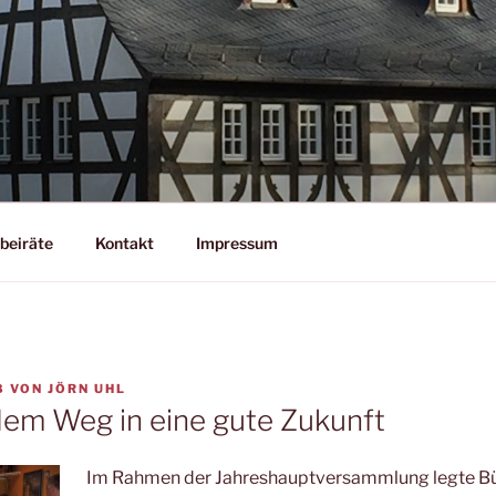
EL
beiräte
Kontakt
Impressum
8
VON
JÖRN UHL
dem Weg in eine gute Zukunft
Im Rahmen der Jahreshauptversammlung legte B