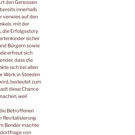
Art den Genossen
bereits innerhalb
r verwies auf den
nkels mit der
 die Erfolgsstory
artenkinder sicher
und Bürgern sowie
de erfreut sich
Bender, dass die
te sich bei allen
hr Werk in Steeden
wird, bedeutet zum
Stadt diese Chance
machen, weil
die Betroffenen
r Revitalisierung
elm Bender machte
ndortfrage von