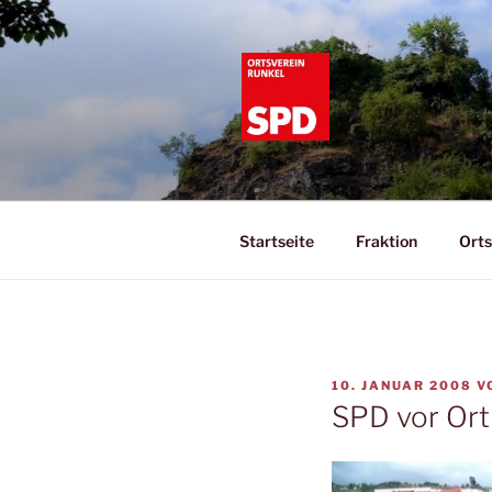
Zum
Inhalt
springen
SPD RUNK
Informationen zur SPD Runkel
Startseite
Fraktion
Orts
VERÖFFENTLICHT
10. JANUAR 2008
V
AM
SPD vor Ort 