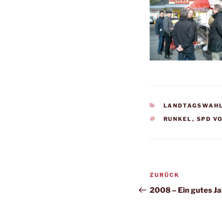
KATEGORIEN
LANDTAGSWAH
SCHLAGWÖRTE
RUNKEL
,
SPD V
Beitragsnav
Vorheriger
ZURÜCK
Beitrag
2008 – Ein gutes Ja