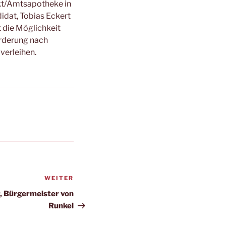
kt/Amtsapotheke in
idat, Tobias Eckert
 die Möglichkeit
orderung nach
verleihen.
WEITER
Nächster
Beitrag
r, Bürgermeister von
Runkel