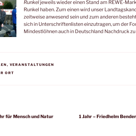
Runkel
jeweils wieder einen Stand am REWE-Mar
Runkel haben. Zum einen wird unser Landtagskand
zeitweise anwesend sein und zum anderen besteht
sich in Unterschriftenlisten einzutragen, um der F
Mindestlöhnen auch in Deutschland Nachdruck zu 
LEN
,
VERANSTALTUNGEN
R
OR ORT
igation
hr für Mensch und Natur
1 Jahr – Friedhelm Bende