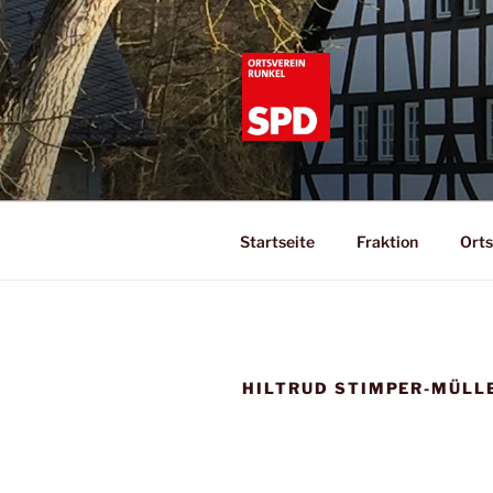
Zum
Inhalt
springen
SPD RUNK
Informationen zur SPD Runkel
Startseite
Fraktion
Orts
HILTRUD STIMPER-MÜLL