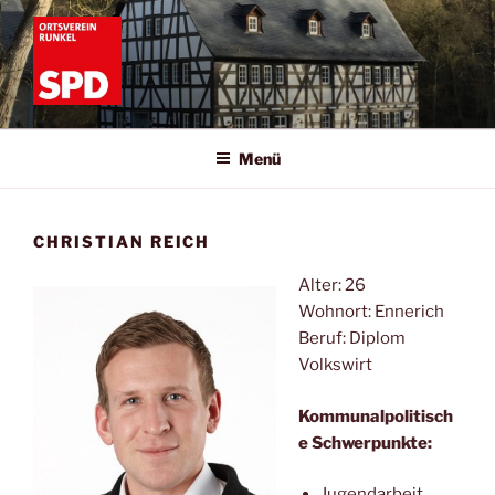
Zum
Inhalt
springen
SPD RUNKEL
Informationen zur SPD Runkel
Menü
CHRISTIAN REICH
Alter: 26
Wohnort: Ennerich
Beruf: Diplom
Volkswirt
Kommunalpolitisch
e Schwerpunkte:
Jugendarbeit